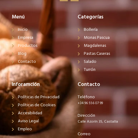
Menú
Categorías
Inicio
Bollería
Empresa
Monas Pascua
Productos
Magdalenas
Blog
Pastas Caseras
Contacto
Salado
Turrón
Inforamción
Contacto
Políticas de Privacidad
Teléfono
+34 96 556 07 99
Políticas de Cookies
Accesibilidad
Dirección
Aviso Legal
Calle Azorín 35, Castalla
Empleo
Correo