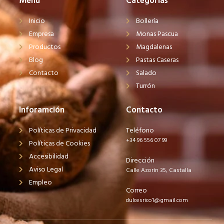
Menú
Categorías
Inicio
Bollería
Empresa
Monas Pascua
Productos
Magdalenas
Blog
Pastas Caseras
Contacto
Salado
Turrón
Inforamción
Contacto
Políticas de Privacidad
Teléfono
+34 96 556 07 99
Políticas de Cookies
Accesibilidad
Dirección
Aviso Legal
Calle Azorín 35, Castalla
Empleo
Correo
dulcesrico1@gmail.com