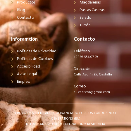
Productos
Magdalenas
Blog
Pastas Caseras
Contacto
Salado
Turrón
Inforamción
Contacto
Políticas de Privacidad
Teléfono
+34 96 556 07 99
Políticas de Cookies
Accesibilidad
Dirección
Aviso Legal
Calle Azorín 35, Castalla
Empleo
Correo
dulcesrico1@gmail.com
PROGRAMA KIT DIGITAL COFINANCIADO POR LOS FONDOS NEXT
GENERATIONS (EU)
DEL MECANISMO DE RECUPERACIÓN Y RESILENCIA