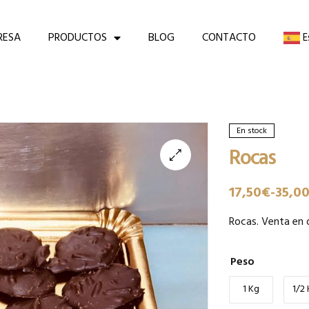
RESA
PRODUCTOS
BLOG
CONTACTO
E
En stock
Rocas
17,50
€
-
35,0
Rocas. Venta en 
Peso
1 Kg
1/2