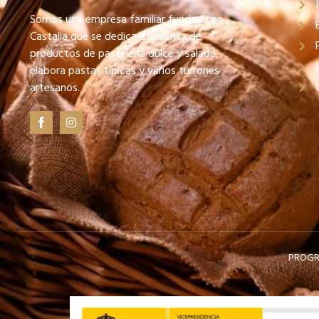
Somos una empresa familiar fundada en
Castalla que se dedica a la venta de
productos de pastelería dulce y salada,
elabora pastas típicas y varios turrones
artesanos.
PROGRA