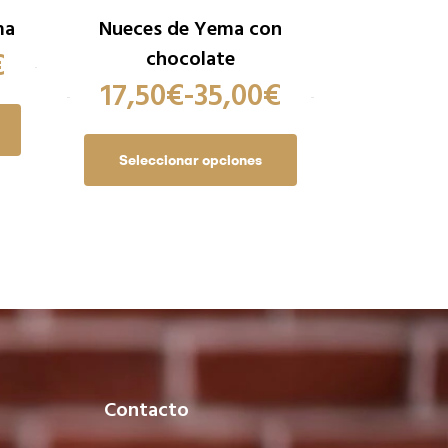
ma
Nueces de Yema con
€
chocolate
17,50
€
-
35,00
€
Seleccionar opciones
Contacto