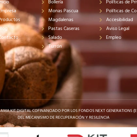
Inicio
Bollería
Políticas de Pr
Empresa
Monas Pascua
Políticas de Co
Productos
Magdalenas
Accesibilidad
Blog
Pastas Caseras
Aviso Legal
Contacto
Salado
Empleo
Turrón
MA KIT DIGITAL COFINANCIADO POR LOS FONDOS NEXT GENERATIONS (E
DEL MECANISMO DE RECUPERACIÓN Y RESILENCIA