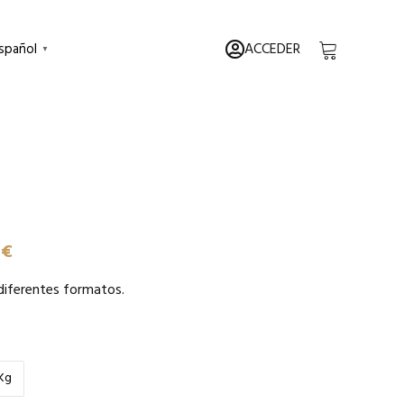
ACCEDER
spañol
▼
0
€
diferentes formatos.
 Kg