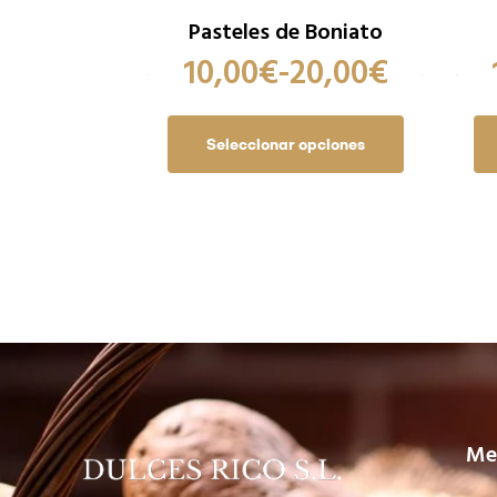
Pasteles de Boniato
10,00
€
-
20,00
€
Seleccionar opciones
Me