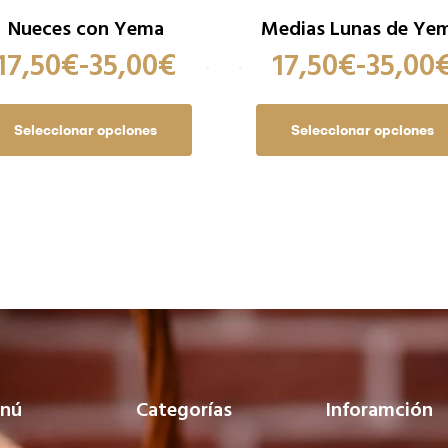
Nueces con Yema
Medias Lunas de Ye
17,50
€
-
35,00
€
17,50
€
-
35,00
Seleccionar opciones
Seleccionar opciones
nú
Categorías
Inforamción