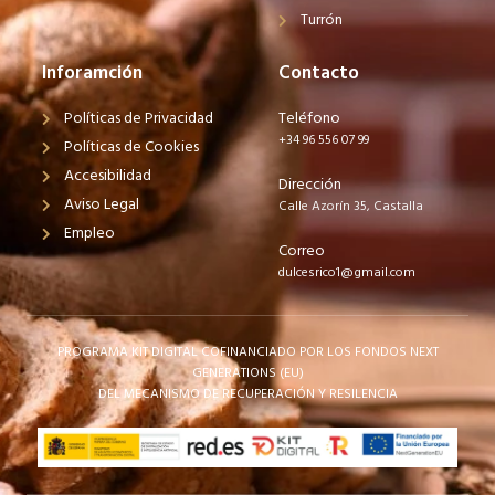
Turrón
Inforamción
Contacto
Políticas de Privacidad
Teléfono
+34 96 556 07 99
Políticas de Cookies
Accesibilidad
Dirección
Aviso Legal
Calle Azorín 35, Castalla
Empleo
Correo
dulcesrico1@gmail.com
PROGRAMA KIT DIGITAL COFINANCIADO POR LOS FONDOS NEXT
GENERATIONS (EU)
DEL MECANISMO DE RECUPERACIÓN Y RESILENCIA