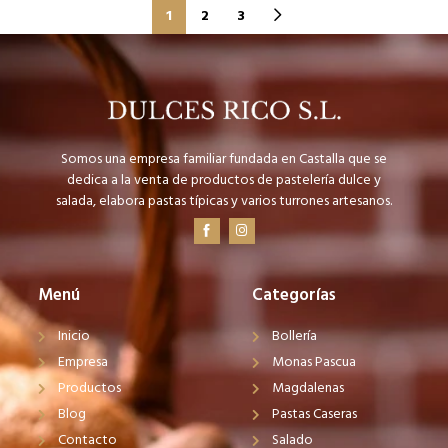
1
2
3
Somos una empresa familiar fundada en Castalla que se
dedica a la venta de productos de pastelería dulce y
salada, elabora pastas típicas y varios turrones artesanos.
Menú
Categorías
Inicio
Bollería
Empresa
Monas Pascua
Productos
Magdalenas
Blog
Pastas Caseras
Contacto
Salado