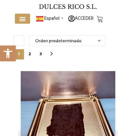
ACCEDER
Español
▼
Abrir barra de herramientas
1
2
3